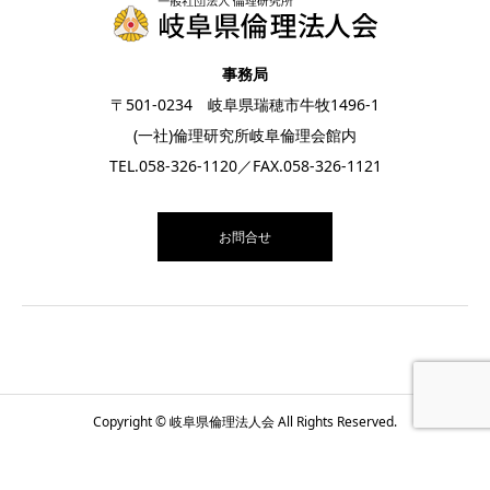
事務局
〒501-0234 岐阜県瑞穂市牛牧1496-1
(一社)倫理研究所岐阜倫理会館内
TEL.
058-326-1120
／FAX.058-326-1121
お問合せ
Copyright © 岐阜県倫理法人会 All Rights Reserved.
お電話
お問合せ
月間スケジュール