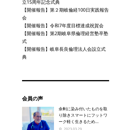
立15周年記念式典
【開催報告】第２期岐倫経100日実践報告
会
【開催報告】令和7年度目標達成祝賀会
【開催報告】第2期岐阜県倫理経営塾卒塾
式
【開催報告】岐阜長良倫理法人会設立式
典
会員の声
余剰に染み付いたものを取
り除きスマートにフットワ
ーク軽く生きるため...
2023.03.29