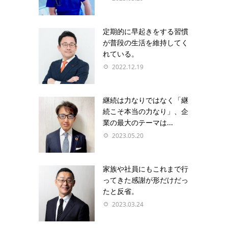
定期的に早起きをする習慣
が普段の生活を維持してく
れている。
2022.12.19
継続は力なりではなく「継
続こそ本当の力なり」、企
業の最大のテーマは...
2023.05.20
家族や社員にもこれまで行
ってきた感謝が形だけだっ
たと反省。
2023.03.24