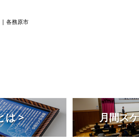
| 各務原市
は >
月間スケ