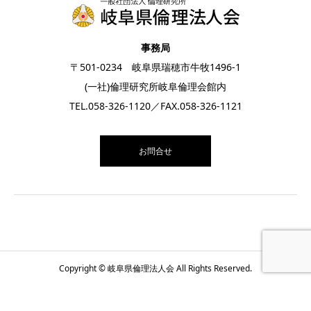
事務局
〒501-0234 岐阜県瑞穂市牛牧1496-1
(一社)倫理研究所岐阜倫理会館内
TEL.
058-326-1120
／FAX.058-326-1121
お問合せ
Copyright © 岐阜県倫理法人会 All Rights Reserved.
お電話
お問合せ
月間スケジュール