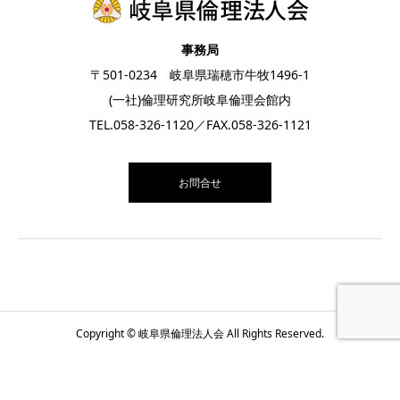
事務局
〒501-0234 岐阜県瑞穂市牛牧1496-1
(一社)倫理研究所岐阜倫理会館内
TEL.
058-326-1120
／FAX.058-326-1121
お問合せ
Copyright © 岐阜県倫理法人会 All Rights Reserved.
お電話
お問合せ
月間スケジュール