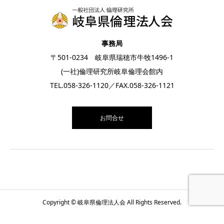
事務局
〒501-0234 岐阜県瑞穂市牛牧1496-1
(一社)倫理研究所岐阜倫理会館内
TEL.
058-326-1120
／FAX.058-326-1121
お問合せ
Copyright © 岐阜県倫理法人会 All Rights Reserved.
お電話
お問合せ
月間スケジュール