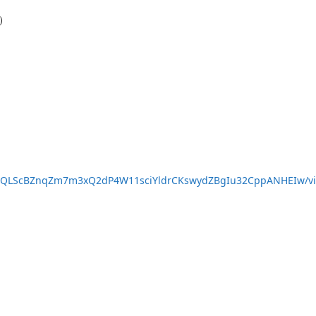
）
FAIpQLScBZnqZm7m3xQ2dP4W11sciYldrCKswydZBgIu32CppANHEIw/v