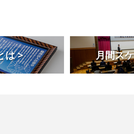
は >
月間スケ