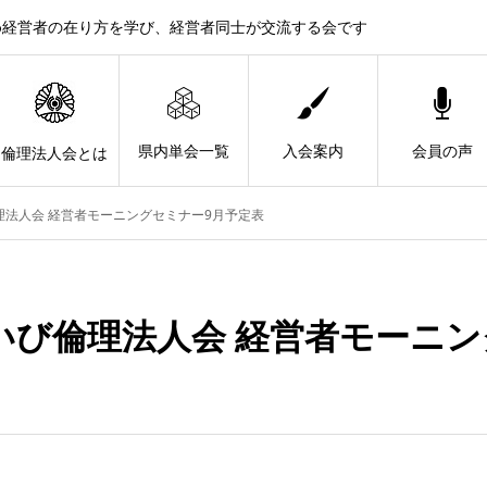
め経営者の在り方を学び、経営者同士が交流する会です
県内単会一覧
入会案内
会員の声
倫理法人会とは
理法人会 経営者モーニングセミナー9月予定表
いび倫理法人会 経営者モーニン