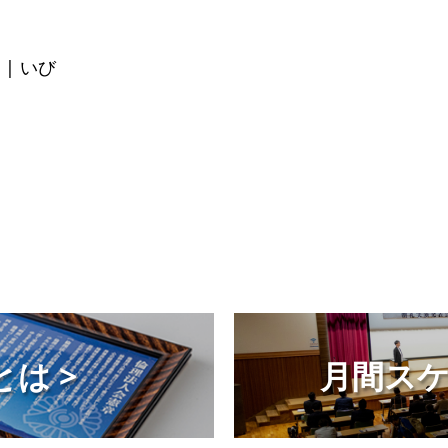
| いび
は >
月間スケ