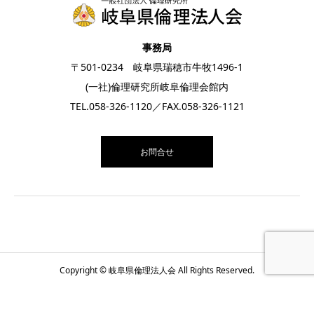
事務局
〒501-0234 岐阜県瑞穂市牛牧1496-1
(一社)倫理研究所岐阜倫理会館内
TEL.
058-326-1120
／FAX.058-326-1121
お問合せ
Copyright © 岐阜県倫理法人会 All Rights Reserved.
お電話
お問合せ
月間スケジュール