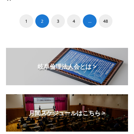
1
2
3
4
…
48
岐阜倫理法人会とは >
月間スケジュールはこちら >