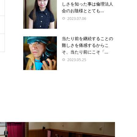
しさを知った事は倫理法人
会のお陰様ととても...
2023.07.06
当たり前を継続することの
難しさを痛感するからこ
そ、当たり前にこそ「...
2023.05.25