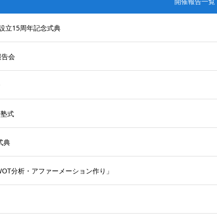
開催報告一覧
設立15周年記念式典
報告会
会
卒塾式
式典
WOT分析・アファーメーション作り」